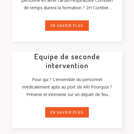
personne en arrêt cardio-respiratoire Combien
de temps durera la formation ? 2H Combien
de personnes pourrons être formés ? 12
stagiaires par groupe Où se déroule
EN SAVOIR PLUS
Equipe de seconde
intervention
Pour qui ? L’ensemble du personnel
médicalement apte au port de ARI Pourquoi ?
Prévenir et intervenir sur un départ de feu
(article R. 4227-39 du Code du travail) Combien
de temps
EN SAVOIR PLUS